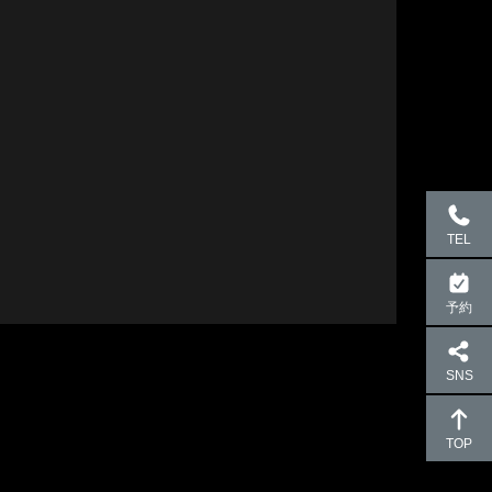
TEL
予約
SNS
TOP