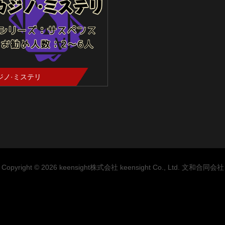
ジノ·ミステリ
Copyright © 2026 keensight株式会社 keensight Co., Ltd. 文和合同会社