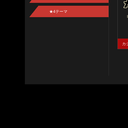
★4テーマ
カ