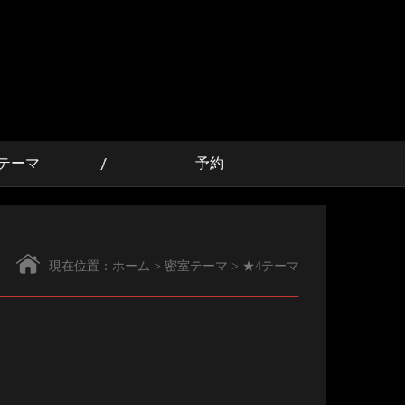
テーマ
予約
現在位置：
ホーム
>
密室テーマ
>
★4テーマ